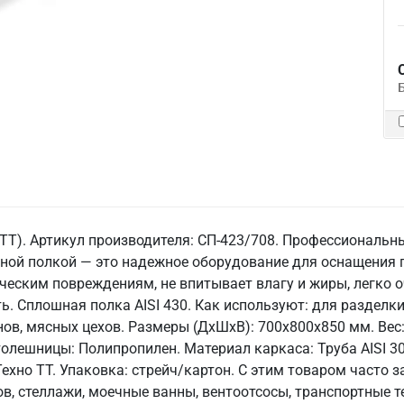
ТТ). Артикул производителя: СП-423/708. Профессиональн
ной полкой — это надежное оборудование для оснащения 
ческим повреждениям, не впитывает влагу и жиры, легко оч
ь. Сплошная полка AISI 430. Как используют: для разделки
ов, мясных цехов. Размеры (ДхШхВ): 700x800x850 мм. Вес: 
лешницы: Полипропилен. Материал каркаса: Труба AISI 304
Техно ТТ. Упаковка: стрейч/картон. С этим товаром часто
ов, стеллажи, моечные ванны, вентоотсосы, транспортные т