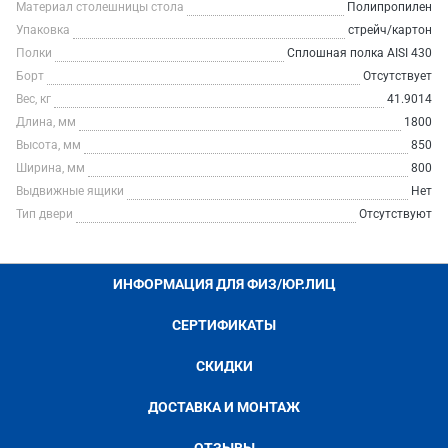
Материал столешницы стола
Полипропилен
Упаковка
стрейч/картон
Полки
Сплошная полка AISI 430
Борт
Отсутствует
Вес, кг
41.9014
Длина, мм
1800
Высота, мм
850
Ширина, мм
800
Выдвижные ящики
Нет
Тип двери
Отсутствуют
ИНФОРМАЦИЯ ДЛЯ ФИЗ/ЮР.ЛИЦ
СЕРТИФИКАТЫ
СКИДКИ
ДОСТАВКА И МОНТАЖ