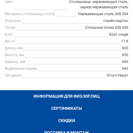
Цвет
Столешница- нержавеющая сталь,
каркас-нержавеющая сталь
Материал столешницы стола
Нержавеющая сталь AISI 304
Упаковка
стрейч/картон
Полки
Сплошная полка AISI 430
Борт
Борт сзади
Вес, кг
17.8
Длина, мм
600
Высота, мм
850
Ширина, мм
600
Выдвижные ящики
Нет
Тип двери
Отсутствуют
ИНФОРМАЦИЯ ДЛЯ ФИЗ/ЮР.ЛИЦ
СЕРТИФИКАТЫ
СКИДКИ
ДОСТАВКА И МОНТАЖ