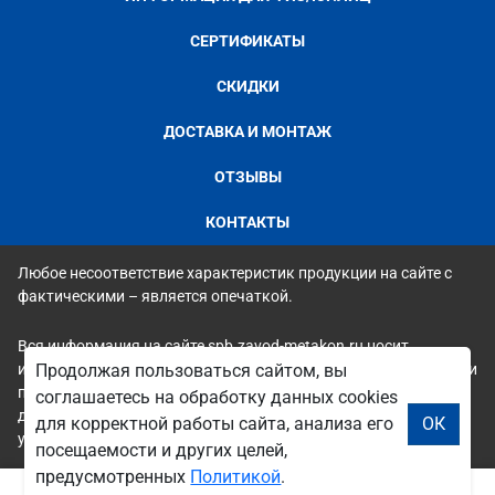
СЕРТИФИКАТЫ
СКИДКИ
ДОСТАВКА И МОНТАЖ
ОТЗЫВЫ
КОНТАКТЫ
Любое несоответствие характеристик продукции на сайте с
фактическими – является опечаткой.
Вся информация на сайте spb.zavod-metakon.ru носит
исключительно ознакомительный и справочный характер и ни
Продолжая пользоваться сайтом, вы
при каких условиях не является публичной офертой. Всю
соглашаетесь на обработку данных cookies
дополнительную информацию можно узнать по телефонам
для корректной работы сайта, анализа его
ОК
указанным на сайте.
посещаемости и других целей,
предусмотренных
Политикой
.