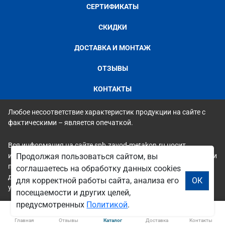
СЕРТИФИКАТЫ
СКИДКИ
ДОСТАВКА И МОНТАЖ
ОТЗЫВЫ
КОНТАКТЫ
Любое несоответствие характеристик продукции на сайте с
фактическими – является опечаткой.
Вся информация на сайте spb.zavod-metakon.ru носит
исключительно ознакомительный и справочный характер и ни
Продолжая пользоваться сайтом, вы
при каких условиях не является публичной офертой. Всю
соглашаетесь на обработку данных cookies
дополнительную информацию можно узнать по телефонам
для корректной работы сайта, анализа его
ОК
указанным на сайте.
посещаемости и других целей,
предусмотренных
Политикой
.
Главная
Отзывы
Каталог
Доставка
Контакты