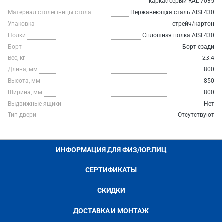
каркас-серый RAL 7035
Материал столешницы стола
Нержавеющая сталь AISI 430
Упаковка
стрейч/картон
Полки
Сплошная полка AISI 430
Борт
Борт сзади
Вес, кг
23.4
Длина, мм
800
Высота, мм
850
Ширина, мм
800
Выдвижные ящики
Нет
Тип двери
Отсутствуют
ИНФОРМАЦИЯ ДЛЯ ФИЗ/ЮР.ЛИЦ
СЕРТИФИКАТЫ
СКИДКИ
ДОСТАВКА И МОНТАЖ