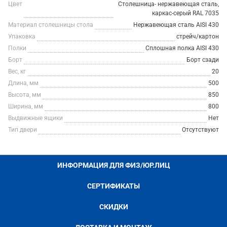
Цвет
Столешница- нержавеющая сталь,
каркас-серый RAL 7035
Материал столешницы стола
Нержавеющая сталь AISI 430
Упаковка
стрейч/картон
Полки
Сплошная полка AISI 430
Борт
Борт сзади
Вес, кг
20
Длина, мм
500
Высота, мм
850
Ширина, мм
800
Выдвижные ящики
Нет
Тип двери
Отсутствуют
ИНФОРМАЦИЯ ДЛЯ ФИЗ/ЮР.ЛИЦ
СЕРТИФИКАТЫ
СКИДКИ