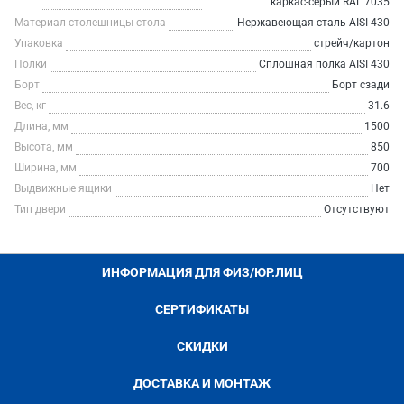
каркас-серый RAL 7035
Материал столешницы стола
Нержавеющая сталь AISI 430
Упаковка
стрейч/картон
Полки
Сплошная полка AISI 430
Борт
Борт сзади
Вес, кг
31.6
Длина, мм
1500
Высота, мм
850
Ширина, мм
700
Выдвижные ящики
Нет
Тип двери
Отсутствуют
ИНФОРМАЦИЯ ДЛЯ ФИЗ/ЮР.ЛИЦ
СЕРТИФИКАТЫ
СКИДКИ
ДОСТАВКА И МОНТАЖ