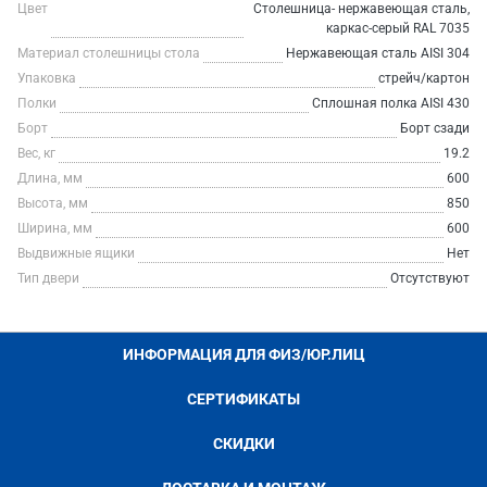
Цвет
Столешница- нержавеющая сталь,
каркас-серый RAL 7035
Материал столешницы стола
Нержавеющая сталь AISI 304
Упаковка
стрейч/картон
Полки
Сплошная полка AISI 430
Борт
Борт сзади
Вес, кг
19.2
Длина, мм
600
Высота, мм
850
Ширина, мм
600
Выдвижные ящики
Нет
Тип двери
Отсутствуют
ИНФОРМАЦИЯ ДЛЯ ФИЗ/ЮР.ЛИЦ
СЕРТИФИКАТЫ
СКИДКИ