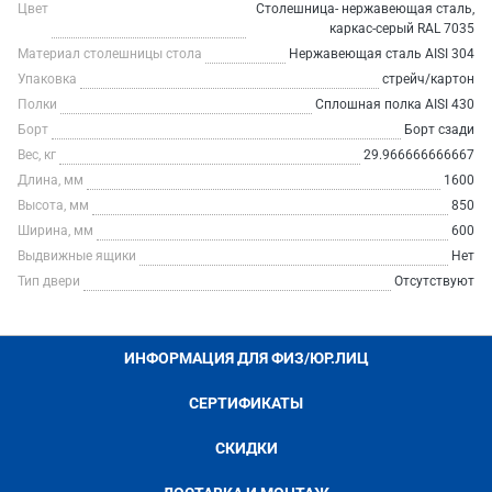
Цвет
Столешница- нержавеющая сталь,
каркас-серый RAL 7035
Материал столешницы стола
Нержавеющая сталь AISI 304
Упаковка
стрейч/картон
Полки
Сплошная полка AISI 430
Борт
Борт сзади
Вес, кг
29.966666666667
Длина, мм
1600
Высота, мм
850
Ширина, мм
600
Выдвижные ящики
Нет
Тип двери
Отсутствуют
ИНФОРМАЦИЯ ДЛЯ ФИЗ/ЮР.ЛИЦ
СЕРТИФИКАТЫ
СКИДКИ