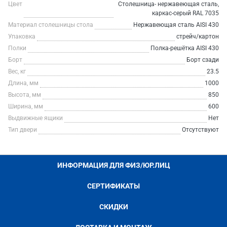
Цвет
Столешница- нержавеющая сталь,
каркас-серый RAL 7035
Материал столешницы стола
Нержавеющая сталь AISI 430
Упаковка
стрейч/картон
Полки
Полка-решётка AISI 430
Борт
Борт сзади
Вес, кг
23.5
Длина, мм
1000
Высота, мм
850
Ширина, мм
600
Выдвижные ящики
Нет
Тип двери
Отсутствуют
ИНФОРМАЦИЯ ДЛЯ ФИЗ/ЮР.ЛИЦ
СЕРТИФИКАТЫ
СКИДКИ