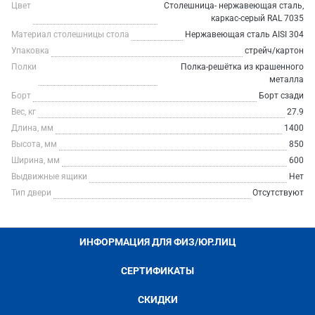
Цвет
Столешница- нержавеющая сталь,
каркас-серый RAL 7035
Материал столешницы стола
Нержавеющая сталь AISI 304
Упаковка
стрейч/картон
Полки
Полка-решётка из крашенного
металла
Борт
Борт сзади
Вес, кг
27.9
Длина, мм
1400
Высота, мм
850
Ширина, мм
600
Выдвижные ящики
Нет
Тип двери
Отсутствуют
ИНФОРМАЦИЯ ДЛЯ ФИЗ/ЮР.ЛИЦ
СЕРТИФИКАТЫ
СКИДКИ