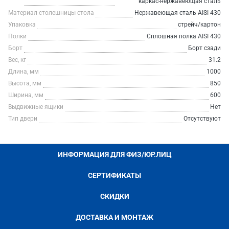
каркас-нержавеющая сталь
Материал столешницы стола
Нержавеющая сталь AISI 430
Упаковка
стрейч/картон
Полки
Сплошная полка AISI 430
Борт
Борт сзади
Вес, кг
31.2
Длина, мм
1000
Высота, мм
850
Ширина, мм
600
Выдвижные ящики
Нет
Тип двери
Отсутствуют
ИНФОРМАЦИЯ ДЛЯ ФИЗ/ЮР.ЛИЦ
СЕРТИФИКАТЫ
СКИДКИ
ДОСТАВКА И МОНТАЖ