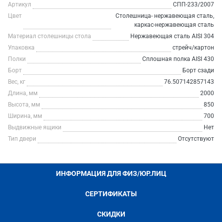
Артикул
СПП-233/2007
Цвет
Столешница- нержавеющая сталь,
каркас-нержавеющая сталь
Материал столешницы стола
Нержавеющая сталь AISI 304
Упаковка
стрейч/картон
Полки
Сплошная полка AISI 430
Борт
Борт сзади
Вес, кг
76.507142857143
Длина, мм
2000
Высота, мм
850
Ширина, мм
700
Выдвижные ящики
Нет
Тип двери
Отсутствуют
ИНФОРМАЦИЯ ДЛЯ ФИЗ/ЮР.ЛИЦ
СЕРТИФИКАТЫ
СКИДКИ