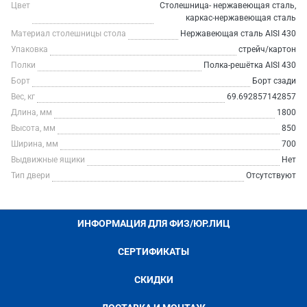
Цвет
Столешница- нержавеющая сталь,
каркас-нержавеющая сталь
Материал столешницы стола
Нержавеющая сталь AISI 430
Упаковка
стрейч/картон
Полки
Полка-решётка AISI 430
Борт
Борт сзади
Вес, кг
69.692857142857
Длина, мм
1800
Высота, мм
850
Ширина, мм
700
Выдвижные ящики
Нет
Тип двери
Отсутствуют
ИНФОРМАЦИЯ ДЛЯ ФИЗ/ЮР.ЛИЦ
СЕРТИФИКАТЫ
СКИДКИ