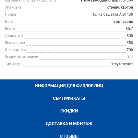
Материал столешницы стола
Нержавеющая сталь AISI 304
Упаковка
стрейч/картон
Полки
Полка-решётка AISI 430
Борт
Борт сзади
Вес, кг
35.7
Длина, мм
800
Высота, мм
850
Ширина, мм
700
Выдвижные ящики
Нет
Тип двери
Отсутствуют
ИНФОРМАЦИЯ ДЛЯ ФИЗ/ЮР.ЛИЦ
СЕРТИФИКАТЫ
СКИДКИ
ДОСТАВКА И МОНТАЖ
ОТЗЫВЫ