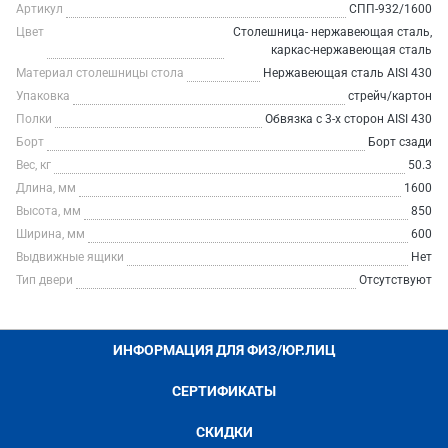
Артикул
СПП-932/1600
Цвет
Столешница- нержавеющая сталь,
каркас-нержавеющая сталь
Материал столешницы стола
Нержавеющая сталь AISI 430
Упаковка
стрейч/картон
Полки
Обвязка с 3-х сторон AISI 430
Борт
Борт сзади
Вес, кг
50.3
Длина, мм
1600
Высота, мм
850
Ширина, мм
600
Выдвижные ящики
Нет
Тип двери
Отсутствуют
ИНФОРМАЦИЯ ДЛЯ ФИЗ/ЮР.ЛИЦ
СЕРТИФИКАТЫ
СКИДКИ