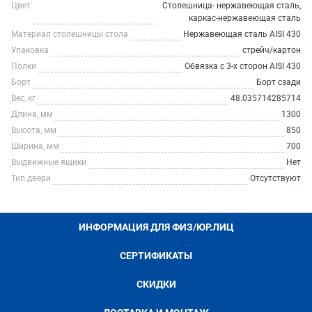
Цвет
Столешница- нержавеющая сталь,
каркас-нержавеющая сталь
Материал столешницы стола
Нержавеющая сталь AISI 430
Упаковка
стрейч/картон
Полки
Обвязка с 3-х сторон AISI 430
Борт
Борт сзади
Вес, кг
48.035714285714
Длина, мм
1300
Высота, мм
850
Ширина, мм
700
Выдвижные ящики
Нет
Тип двери
Отсутствуют
ИНФОРМАЦИЯ ДЛЯ ФИЗ/ЮР.ЛИЦ
СЕРТИФИКАТЫ
СКИДКИ