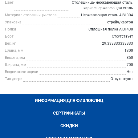
Цвет
Столешница- нержавеющая сталь,
каркас-нержавеющая сталь
Материал столешницы стола
Нержавеющая сталь AISI 304
Упаковка
стрейч/картон
Полки
Сплошная полка AISI 430
Борт
Отсутствует
Вес, кг
29.333333333333
Длина, мм
1300
Высота, мм
850
Ширина, мм
700
Выдвижные ящики
Нет
Тип двери
Отсутствуют
ИНФОРМАЦИЯ ДЛЯ ФИЗ/ЮР.ЛИЦ
СЕРТИФИКАТЫ
СКИДКИ