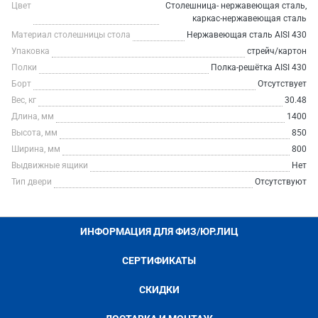
Цвет
Столешница- нержавеющая сталь,
каркас-нержавеющая сталь
Материал столешницы стола
Нержавеющая сталь AISI 430
Упаковка
стрейч/картон
Полки
Полка-решётка AISI 430
Борт
Отсутствует
Вес, кг
30.48
Длина, мм
1400
Высота, мм
850
Ширина, мм
800
Выдвижные ящики
Нет
Тип двери
Отсутствуют
ИНФОРМАЦИЯ ДЛЯ ФИЗ/ЮР.ЛИЦ
СЕРТИФИКАТЫ
СКИДКИ