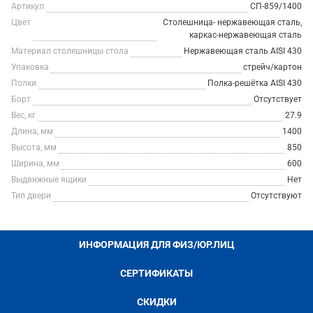
Артикул
СП-859/1400
Цвет
Столешница- нержавеющая сталь,
каркас-нержавеющая сталь
Материал столешницы стола
Нержавеющая сталь AISI 430
Упаковка
стрейч/картон
Полки
Полка-решётка AISI 430
Борт
Отсутствует
Вес, кг
27.9
Длина, мм
1400
Высота, мм
850
Ширина, мм
600
Выдвижные ящики
Нет
Тип двери
Отсутствуют
ИНФОРМАЦИЯ ДЛЯ ФИЗ/ЮР.ЛИЦ
СЕРТИФИКАТЫ
СКИДКИ