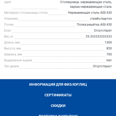
Цвет
Столешница- нержавеющая сталь,
каркас-нержавеющая сталь
Материал столешницы стола
Нержавеющая сталь AISI 430
Упаковка
стрейч/картон
Полки
Полка-решётка AISI 430
Борт
Отсутствует
Вес, кг
29.333333333333
Длина, мм
1300
Высота, мм
850
Ширина, мм
700
Выдвижные ящики
Нет
Тип двери
Отсутствуют
ИНФОРМАЦИЯ ДЛЯ ФИЗ/ЮР.ЛИЦ
СЕРТИФИКАТЫ
СКИДКИ