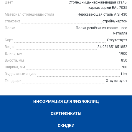
Цвет
Столешница- нержавеющая сталь,
каркас-серый RAL 7035
Материал столешницы стола
Нержавеющая сталь AISI 430
Упаковка
стрейч/картон
Полки
Полка-решётка из крашенного
металла
Борт
Отсутствует
Вес, кг
34.931851851852
Длина, мм
1900
Высота, мм
850
Ширина, мм
700
Выдвижные ящики
Нет
Тип двери
Отсутствуют
ИНФОРМАЦИЯ ДЛЯ ФИЗ/ЮР.ЛИЦ
СЕРТИФИКАТЫ
СКИДКИ