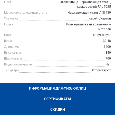
Цвет
Столешница- нержавеющая сталь,
каркас-серый RAL 7035
Материал столешницы стола
Нержавеющая сталь AISI 430
Упаковка
стрейч/картон
Полки
Полка-решётка из крашенного
металла
Борт
Отсутствует
Вес, кг
30.48
Длина, мм
1400
Высота, мм
850
Ширина, мм
700
Выдвижные ящики
Нет
Тип двери
Отсутствуют
ИНФОРМАЦИЯ ДЛЯ ФИЗ/ЮР.ЛИЦ
СЕРТИФИКАТЫ
СКИДКИ