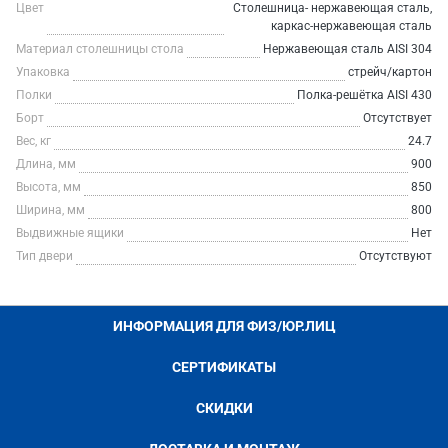
Цвет
Столешница- нержавеющая сталь,
каркас-нержавеющая сталь
Материал столешницы стола
Нержавеющая сталь AISI 304
Упаковка
стрейч/картон
Полки
Полка-решётка AISI 430
Борт
Отсутствует
Вес, кг
24.7
Длина, мм
900
Высота, мм
850
Ширина, мм
800
Выдвижные ящики
Нет
Тип двери
Отсутствуют
ИНФОРМАЦИЯ ДЛЯ ФИЗ/ЮР.ЛИЦ
СЕРТИФИКАТЫ
СКИДКИ