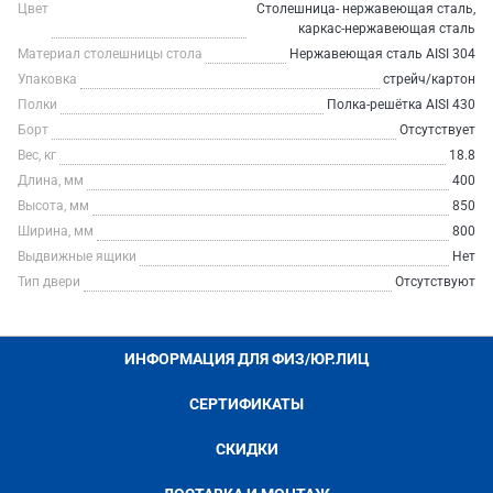
Цвет
Столешница- нержавеющая сталь,
каркас-нержавеющая сталь
Материал столешницы стола
Нержавеющая сталь AISI 304
Упаковка
стрейч/картон
Полки
Полка-решётка AISI 430
Борт
Отсутствует
Вес, кг
18.8
Длина, мм
400
Высота, мм
850
Ширина, мм
800
Выдвижные ящики
Нет
Тип двери
Отсутствуют
ИНФОРМАЦИЯ ДЛЯ ФИЗ/ЮР.ЛИЦ
СЕРТИФИКАТЫ
СКИДКИ