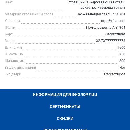
Цвет
Столешница- нержавеющая сталь,
каркас-нержавеющая сталь
Материал столешницы стола
Нержавеющая сталь AISI 304
Упаковка
стрейч/картон
Полки
Полка-решётка AISI 304
Борт
Отсутствует
Вес, кг
32.737777777778
Длина, мм
1600
Высота, мм
850
Ширина, мм
800
Выдвижные ящики
Нет
Тип двери
Отсутствуют
ИНФОРМАЦИЯ ДЛЯ ФИЗ/ЮР.ЛИЦ
СЕРТИФИКАТЫ
СКИДКИ