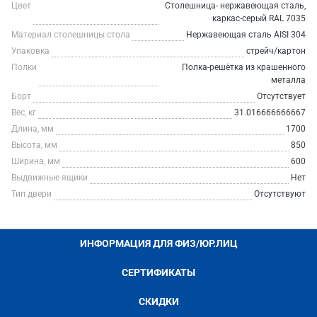
Цвет
Столешница- нержавеющая сталь,
каркас-серый RAL 7035
Материал столешницы стола
Нержавеющая сталь AISI 304
Упаковка
стрейч/картон
Полки
Полка-решётка из крашенного
металла
Борт
Отсутствует
Вес, кг
31.016666666667
Длина, мм
1700
Высота, мм
850
Ширина, мм
600
Выдвижные ящики
Нет
Тип двери
Отсутствуют
ИНФОРМАЦИЯ ДЛЯ ФИЗ/ЮР.ЛИЦ
СЕРТИФИКАТЫ
СКИДКИ