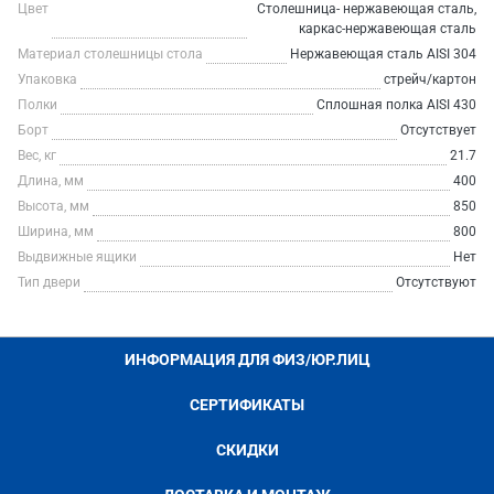
Цвет
Столешница- нержавеющая сталь,
каркас-нержавеющая сталь
Материал столешницы стола
Нержавеющая сталь AISI 304
Упаковка
стрейч/картон
Полки
Сплошная полка AISI 430
Борт
Отсутствует
Вес, кг
21.7
Длина, мм
400
Высота, мм
850
Ширина, мм
800
Выдвижные ящики
Нет
Тип двери
Отсутствуют
ИНФОРМАЦИЯ ДЛЯ ФИЗ/ЮР.ЛИЦ
СЕРТИФИКАТЫ
СКИДКИ