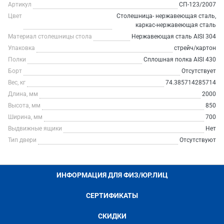
Артикул
СП-123/2007
Цвет
Столешница- нержавеющая сталь,
каркас-нержавеющая сталь
Материал столешницы стола
Нержавеющая сталь AISI 304
Упаковка
стрейч/картон
Полки
Сплошная полка AISI 430
Борт
Отсутствует
Вес, кг
74.385714285714
Длина, мм
2000
Высота, мм
850
Ширина, мм
700
Выдвижные ящики
Нет
Тип двери
Отсутствуют
ИНФОРМАЦИЯ ДЛЯ ФИЗ/ЮР.ЛИЦ
СЕРТИФИКАТЫ
СКИДКИ