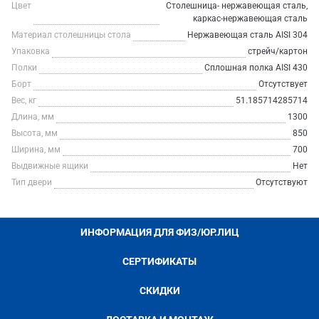
Цвет
Столешница- нержавеющая сталь,
каркас-нержавеющая сталь
Материал столешницы стола
Нержавеющая сталь AISI 304
Упаковка
стрейч/картон
Полки
Сплошная полка AISI 430
Борт
Отсутствует
Вес, кг
51.185714285714
Длина, мм
1300
Высота, мм
850
Ширина, мм
700
Выдвижные ящики
Нет
Тип двери
Отсутствуют
ИНФОРМАЦИЯ ДЛЯ ФИЗ/ЮР.ЛИЦ
СЕРТИФИКАТЫ
СКИДКИ