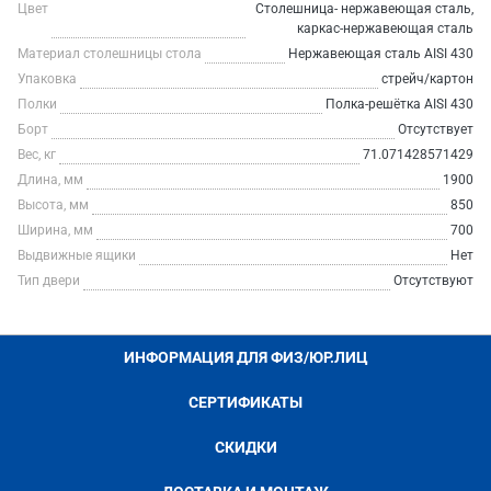
Цвет
Столешница- нержавеющая сталь,
каркас-нержавеющая сталь
Материал столешницы стола
Нержавеющая сталь AISI 430
Упаковка
стрейч/картон
Полки
Полка-решётка AISI 430
Борт
Отсутствует
Вес, кг
71.071428571429
Длина, мм
1900
Высота, мм
850
Ширина, мм
700
Выдвижные ящики
Нет
Тип двери
Отсутствуют
ИНФОРМАЦИЯ ДЛЯ ФИЗ/ЮР.ЛИЦ
СЕРТИФИКАТЫ
СКИДКИ