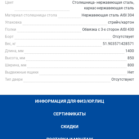
Цвет
Столешница- нержавеющая сталь,
каркас-нержавеющая сталь
Материал столешницы стола
Нержавеющая сталь AISI 304
Упаковка
стрейч/картон
Полки
Обвязка с 3-х сторон AISI 430
Борт
Отсутствует
Вес, кг
51.903571428571
Длина, мм
1400
Высота, мм
850
Ширина, мм
800
Выдвижные ящики
Нет
Тип двери
Отсутствуют
ИНФОРМАЦИЯ ДЛЯ ФИЗ/ЮР.ЛИЦ
СЕРТИФИКАТЫ
СКИДКИ