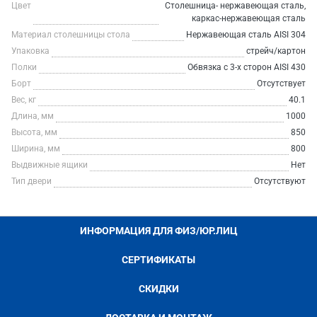
Цвет
Столешница- нержавеющая сталь,
каркас-нержавеющая сталь
Материал столешницы стола
Нержавеющая сталь AISI 304
Упаковка
стрейч/картон
Полки
Обвязка с 3-х сторон AISI 430
Борт
Отсутствует
Вес, кг
40.1
Длина, мм
1000
Высота, мм
850
Ширина, мм
800
Выдвижные ящики
Нет
Тип двери
Отсутствуют
ИНФОРМАЦИЯ ДЛЯ ФИЗ/ЮР.ЛИЦ
СЕРТИФИКАТЫ
СКИДКИ