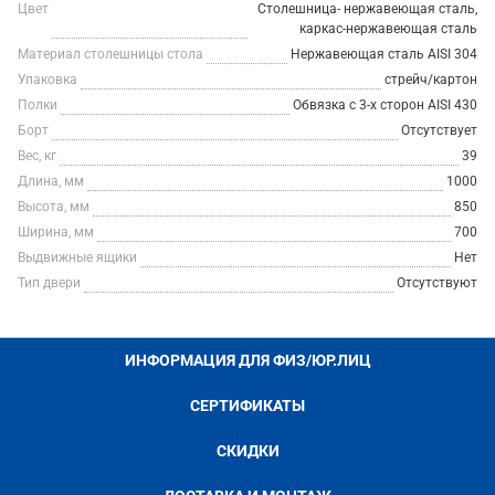
Цвет
Столешница- нержавеющая сталь,
каркас-нержавеющая сталь
Материал столешницы стола
Нержавеющая сталь AISI 304
Упаковка
стрейч/картон
Полки
Обвязка с 3-х сторон AISI 430
Борт
Отсутствует
Вес, кг
39
Длина, мм
1000
Высота, мм
850
Ширина, мм
700
Выдвижные ящики
Нет
Тип двери
Отсутствуют
ИНФОРМАЦИЯ ДЛЯ ФИЗ/ЮР.ЛИЦ
СЕРТИФИКАТЫ
СКИДКИ