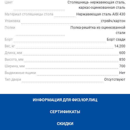
Цвет
Столешница- нержавеющая сталь,
каркас-оцинкованная сталь
Материал столешницы стола
Нержавеющая сталь AISI 430
Упаковка
стрейч/картон
Полки
Полка-решётка из оцинкованной
стали
Борт
Борт сзади
Вес, кг
14.200
Длина, мм
600
Высота, мм
850
Ширина, мм
700
Выдвижные ящики
Нет
Тип двери
Отсутствуют
ИНФОРМАЦИЯ ДЛЯ ФИЗ/ЮР.ЛИЦ
СЕРТИФИКАТЫ
СКИДКИ