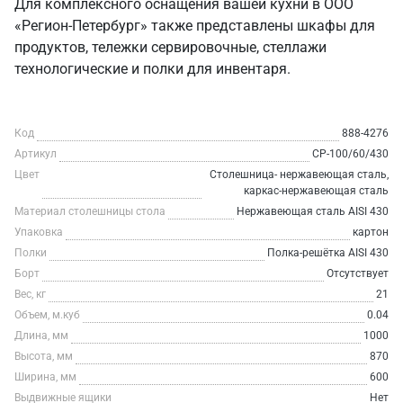
Для комплексного оснащения вашей кухни в ООО
«Регион-Петербург» также представлены шкафы для
продуктов, тележки сервировочные, стеллажи
технологические и полки для инвентаря.
Код
888-4276
Артикул
СР-100/60/430
Цвет
Столешница- нержавеющая сталь,
каркас-нержавеющая сталь
Материал столешницы стола
Нержавеющая сталь AISI 430
Упаковка
картон
Полки
Полка-решётка AISI 430
Борт
Отсутствует
Вес, кг
21
Объем, м.куб
0.04
Длина, мм
1000
Высота, мм
870
Ширина, мм
600
Выдвижные ящики
Нет