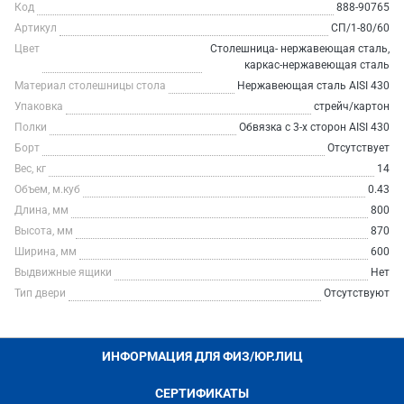
Код
888-90765
Артикул
СП/1-80/60
Цвет
Столешница- нержавеющая сталь,
каркас-нержавеющая сталь
Материал столешницы стола
Нержавеющая сталь AISI 430
Упаковка
стрейч/картон
Полки
Обвязка с 3-х сторон AISI 430
Борт
Отсутствует
Вес, кг
14
Объем, м.куб
0.43
Длина, мм
800
Высота, мм
870
Ширина, мм
600
Выдвижные ящики
Нет
Тип двери
Отсутствуют
ИНФОРМАЦИЯ ДЛЯ ФИЗ/ЮР.ЛИЦ
СЕРТИФИКАТЫ