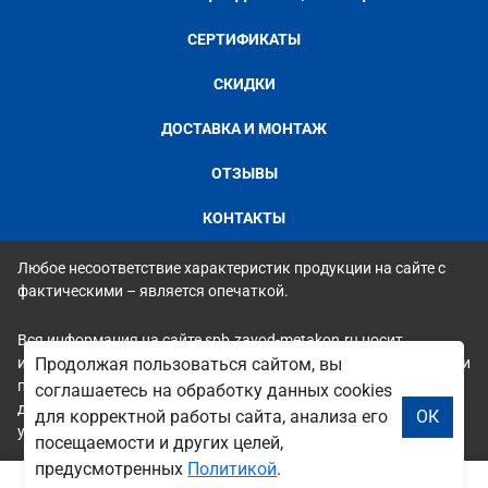
СЕРТИФИКАТЫ
СКИДКИ
ДОСТАВКА И МОНТАЖ
ОТЗЫВЫ
КОНТАКТЫ
Любое несоответствие характеристик продукции на сайте с
фактическими – является опечаткой.
Вся информация на сайте spb.zavod-metakon.ru носит
исключительно ознакомительный и справочный характер и ни
Продолжая пользоваться сайтом, вы
при каких условиях не является публичной офертой. Всю
соглашаетесь на обработку данных cookies
дополнительную информацию можно узнать по телефонам
для корректной работы сайта, анализа его
ОК
указанным на сайте.
посещаемости и других целей,
предусмотренных
Политикой
.