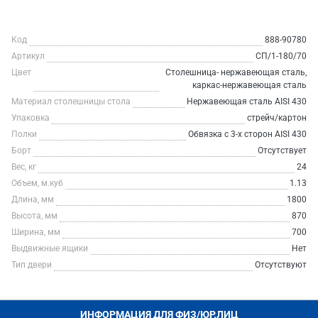
Код
888-90780
Артикул
СП/1-180/70
Цвет
Столешница- нержавеющая сталь,
каркас-нержавеющая сталь
Материал столешницы стола
Нержавеющая сталь AISI 430
Упаковка
стрейч/картон
Полки
Обвязка с 3-х сторон AISI 430
Борт
Отсутствует
Вес, кг
24
Объем, м.куб
1.13
Длина, мм
1800
Высота, мм
870
Ширина, мм
700
Выдвижные ящики
Нет
Тип двери
Отсутствуют
ИНФОРМАЦИЯ ДЛЯ ФИЗ/ЮР.ЛИЦ