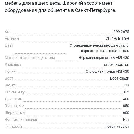
мебель для вашего цеха. Широкий ассортимент
оборудования для общепита в Санкт‑Петербурге.
Код
999-2675
Артикул
СП-4/6-БП-ЭН
Цвет
Столешница- нержавеющая сталь,
каркас-нержавеющая сталь
Материал столешницы стола
Нержавеющая сталь AISI 430
Упаковка
стрейч/картон
Полки
Сплошная полка AISI 430
Борт
Борт сзади
Вес, кг
13
Объем, м.куб
0.2
Длина, мм
400
Высота, мм
850
Ширина, мм
600
Выдвижные ящики
Нет
Тип двери
Отсутствуют