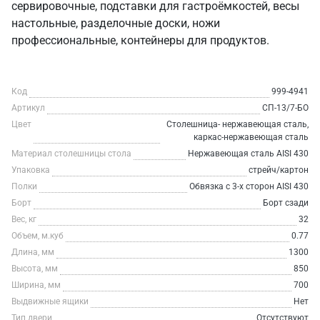
сервировочные, подставки для гастроёмкостей, весы
настольные, разделочные доски, ножи
профессиональные, контейнеры для продуктов.
Код
999-4941
Артикул
СП-13/7-БО
Цвет
Столешница- нержавеющая сталь,
каркас-нержавеющая сталь
Материал столешницы стола
Нержавеющая сталь AISI 430
Упаковка
стрейч/картон
Полки
Обвязка с 3-х сторон AISI 430
Борт
Борт сзади
Вес, кг
32
Объем, м.куб
0.77
Длина, мм
1300
Высота, мм
850
Ширина, мм
700
Выдвижные ящики
Нет
Тип двери
Отсутствуют