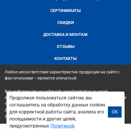
СЕРТИФИКАТЫ
СКИДКИ
ДОСТАВКА И МОНТАЖ
ОТЗЫВЫ
КОНТАКТЫ
Любое несоответствие характеристик продукции на сайте с
фактическими – является опечаткой.
Вся информация на сайте spb.zavod-metakon.ru носит
исключительно ознакомительный и справочный характер и ни
Продолжая пользоваться сайтом, вы
при каких условиях не является публичной офертой. Всю
соглашаетесь на обработку данных cookies
дополнительную информацию можно узнать по телефонам
для корректной работы сайта, анализа его
ОК
указанным на сайте.
посещаемости и других целей,
предусмотренных
Политикой
.