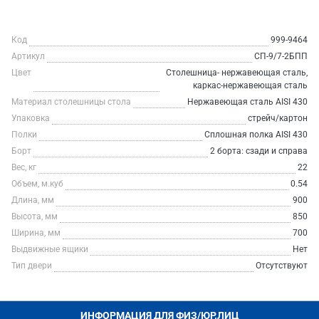
Код
999-9464
Артикул
СП-9/7-2БПП
Цвет
Столешница- нержавеющая сталь,
каркас-нержавеющая сталь
Материал столешницы стола
Нержавеющая сталь AISI 430
Упаковка
стрейч/картон
Полки
Сплошная полка AISI 430
Борт
2 борта: сзади и справа
Вес, кг
22
Объем, м.куб
0.54
Длина, мм
900
Высота, мм
850
Ширина, мм
700
Выдвижные ящики
Нет
Тип двери
Отсутствуют
ИНФОРМАЦИЯ ДЛЯ ФИЗ/ЮР.ЛИЦ