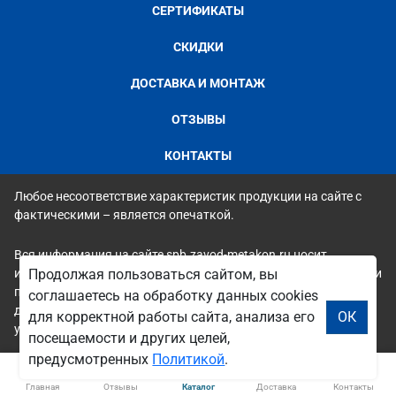
СЕРТИФИКАТЫ
СКИДКИ
ДОСТАВКА И МОНТАЖ
ОТЗЫВЫ
КОНТАКТЫ
Любое несоответствие характеристик продукции на сайте с
фактическими – является опечаткой.
Вся информация на сайте spb.zavod-metakon.ru носит
исключительно ознакомительный и справочный характер и ни
Продолжая пользоваться сайтом, вы
при каких условиях не является публичной офертой. Всю
соглашаетесь на обработку данных cookies
дополнительную информацию можно узнать по телефонам
для корректной работы сайта, анализа его
ОК
указанным на сайте.
посещаемости и других целей,
предусмотренных
Политикой
.
Главная
Отзывы
Каталог
Доставка
Контакты