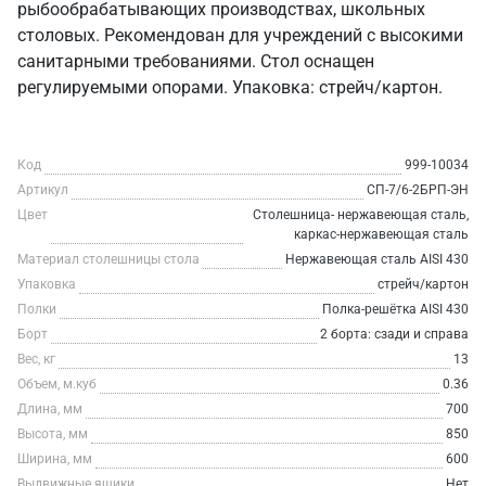
рыбообрабатывающих производствах, школьных
столовых. Рекомендован для учреждений с высокими
санитарными требованиями. Стол оснащен
регулируемыми опорами. Упаковка: стрейч/картон.
Код
999-10034
Артикул
СП-7/6-2БРП-ЭН
Цвет
Столешница- нержавеющая сталь,
каркас-нержавеющая сталь
Материал столешницы стола
Нержавеющая сталь AISI 430
Упаковка
стрейч/картон
Полки
Полка-решётка AISI 430
Борт
2 борта: сзади и справа
Вес, кг
13
Объем, м.куб
0.36
Длина, мм
700
Высота, мм
850
Ширина, мм
600
Выдвижные ящики
Нет