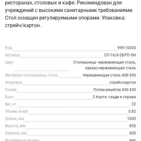
ресторанах, столовых и кафе. Рекомендован для
учреждений с высокими санитарными требованиями.
Стол оснащен регулируемыми опорами. Упаковка:
стрейч/картон.
Код
999-10043
Артикул
СП-16/6-2БРП-ЭН
Цвет
Столешница- нержавеющая сталь,
каркас-нержавеющая сталь
Материал столешницы стола
Нержавеющая сталь AISI 430
Упаковка
стрейч/картон
Полки
Полка-решётка AISI 430
Борт
2 борта: сзади и справа
Вес, кг
32
Объем, м.куб
0.82
Длина, мм
1600
Высота, мм
850
Ширина, мм
600
Выдвижные ящики
Нет