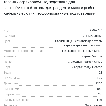
тележки сервировочные, подставки для
гастроёмкостей, столы для разделки мяса и рыбы,
кабельные лотки перфорированные, подтоварники.
Код
999-7776
Артикул
СП-13/7-2БПЛ
Цвет
Столешница- нержавеющая сталь,
каркас-нержавеющая сталь
Материал столешницы стола
Нержавеющая сталь AISI 430
Упаковка
стрейч/картон
Полки
Сплошная полка AISI 430
Борт
2 борта: сзади и слева
Вес, кг
28
Объем, м.куб
0.77
Длина, мм
1300
Высота, мм
850
Ширина, мм
700
Выдвижные ящики
Нет
Тип двери
Отсутствуют