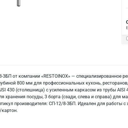
-3БП от компании «RESTOINOX» — специализированное реше
лубиной 800 мм для профессиональных кухонь, ресторанов
I 430 (столешница) с усиленным каркасом из трубы AISI 43
ля хранения посуды, 3 борта (сзади, слева и справа) для 
ртикул производителя: СП-12/8-3БП. Идеален для работы 
/картон.