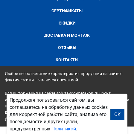
СЕРТИФИКАТЫ
СКИДКИ
ДОСТАВКА И МОНТАЖ
ОТЗЫВЫ
КОНТАКТЫ
Любое несоответствие характеристик продукции на сайте с
фактическими – является опечаткой.
Вся информация на сайте spb.zavod-metakon.ru носит
исключительно ознакомительный и справочный характер и ни
Продолжая пользоваться сайтом, вы
при каких условиях не является публичной офертой. Всю
соглашаетесь на обработку данных cookies
дополнительную информацию можно узнать по телефонам
для корректной работы сайта, анализа его
ОК
указанным на сайте.
посещаемости и других целей,
предусмотренных
Политикой
.