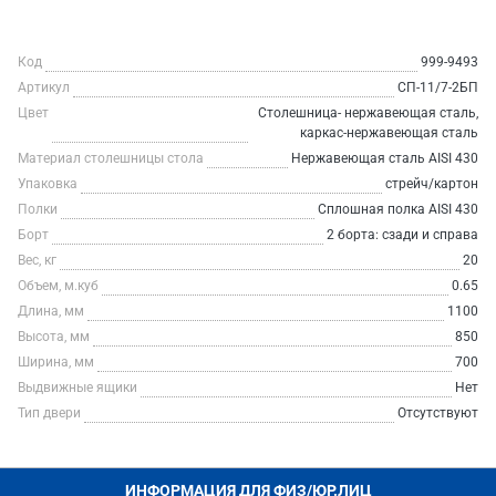
Код
999-9493
Артикул
СП-11/7-2БП
Цвет
Столешница- нержавеющая сталь,
каркас-нержавеющая сталь
Материал столешницы стола
Нержавеющая сталь AISI 430
Упаковка
стрейч/картон
Полки
Сплошная полка AISI 430
Борт
2 борта: сзади и справа
Вес, кг
20
Объем, м.куб
0.65
Длина, мм
1100
Высота, мм
850
Ширина, мм
700
Выдвижные ящики
Нет
Тип двери
Отсутствуют
ИНФОРМАЦИЯ ДЛЯ ФИЗ/ЮР.ЛИЦ