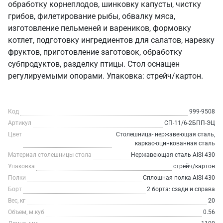
обработку корнеплодов, шинковку капусты, чистку
грибов, филетирование рыбы, обвалку мяса,
изготовление пельменей и вареников, формовку
котлет, подготовку ингредиентов для салатов, нарезку
фруктов, приготовление заготовок, обработку
субпродуктов, разделку птицы. Стол оснащен
регулируемыми опорами. Упаковка: стрейч/картон.
Код
999-9508
Артикул
СП-11/6-2БПП-ЭЦ
Цвет
Столешница- нержавеющая сталь,
каркас-оцинкованная сталь
Материал столешницы стола
Нержавеющая сталь AISI 430
Упаковка
стрейч/картон
Полки
Сплошная полка AISI 430
Борт
2 борта: сзади и справа
Вес, кг
20
Объем, м.куб
0.56