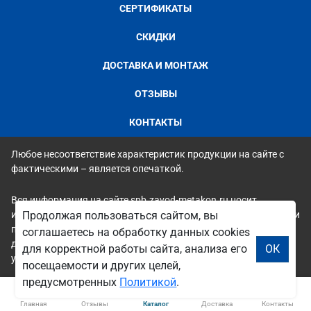
СЕРТИФИКАТЫ
СКИДКИ
ДОСТАВКА И МОНТАЖ
ОТЗЫВЫ
КОНТАКТЫ
Любое несоответствие характеристик продукции на сайте с
фактическими – является опечаткой.
Вся информация на сайте spb.zavod-metakon.ru носит
исключительно ознакомительный и справочный характер и ни
Продолжая пользоваться сайтом, вы
при каких условиях не является публичной офертой. Всю
соглашаетесь на обработку данных cookies
дополнительную информацию можно узнать по телефонам
для корректной работы сайта, анализа его
ОК
указанным на сайте.
посещаемости и других целей,
предусмотренных
Политикой
.
Главная
Отзывы
Каталог
Доставка
Контакты