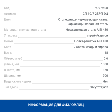
Код
999-9608
Артикул
СП-10/7-2БРП-ЭЦ
Цвет
Столешница- нержавеющая сталь,
каркас-оцинкованная сталь
Материал столешницы стола
Нержавеющая сталь AISI 430
Упаковка
стрейч/картон
Полки
Полка-решётка AISI 430
Борт
2 борта: сзади и справа
Вес, кг
18
Объем, м.куб
0.6
Длина, мм
1000
Высота, мм
850
Ширина, мм
700
Выдвижные ящики
Нет
Тип двери
Отсутствуют
ИНФОРМАЦИЯ ДЛЯ ФИЗ/ЮР.ЛИЦ